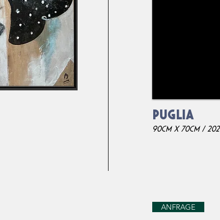
PUglia
90cm x 70
cm / 20
ANFRAGE